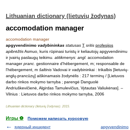
Lithuanian dictionary (lietuvių žodynas)
accomodation manager
accomodation manager
apgyvendinimo
vadybininkas
statusas
T
sritis
profesijos
apibrėžtis
Asmuo, kuris rūpinasi turistų ir keliautojų apgyvendinimu
ir įvairių paslaugų teikimu.
atitikmenys
:
angl.
accomodation
manager
pranc.
gestionnaire d'hébergement, m; responsable de
l'hébergement, m
šaltinis
Vadovai ir vadybininkai : trikalbis [lietuvių-
anglų-prancūzų] aiškinamasis žodynėlis : 217 terminų / [Lietuvos
darbo rinkos mokymo tarnyba ; parengė Danguolė
Andriuškevičienė, Algirdas Tamulevičius, Vytautas Valiukėnas]. –
Vilnius : Lietuvos darbo rinkos mokymo tarnyba, 2006
Lithuanian dictionary (lietuvių žodynas)
.
2015
.
Игры ⚽
Поможем написать курсовую
ядерный инцидент
apgyvendinimo