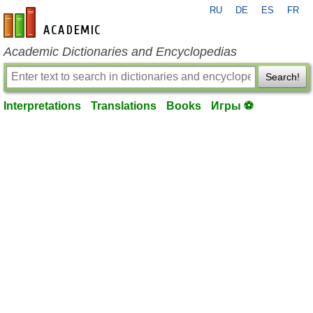
RU
DE
ES
FR
en-academic.com
Academic Dictionaries and Encyclopedias
Search!
Interpretations
Translations
Books
Игры ⚽