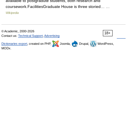
available to postgradute students, both research and
coursework.FacilitiesGraduate House is three storied… …
Wikipedia
© Academic, 2000-2026
18+
Contact us:
Technical Support
,
Advertising
Dictionaries export
, created on PHP,
Joomla,
Drupal,
WordPress,
MODx.