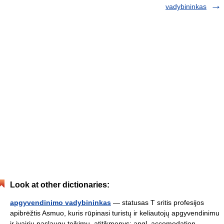
vadybininkas
Look at other dictionaries:
apgyvendinimo vadybininkas
— statusas T sritis profesijos
apibrėžtis Asmuo, kuris rūpinasi turistų ir keliautojų apgyvendinimu
ir įvairių paslaugų teikimu. atitikmenys: angl. accomodation